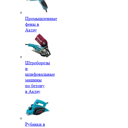
Промышленные
фены в
Актау
Штроборезы
и
шлифовальные
машины
по бетону
в Актау
Рубанки в