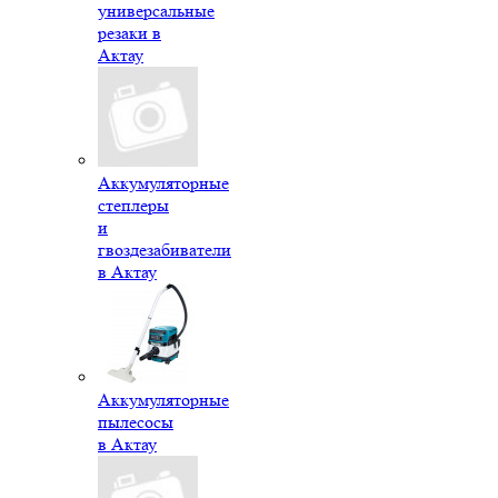
универсальные
резаки в
Актау
Аккумуляторные
степлеры
и
гвоздезабиватели
в Актау
Аккумуляторные
пылесосы
в Актау