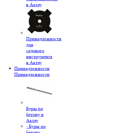
в Актау
Принадлежности
для
садового
инструмента
в Актау
Принадлежности
Принадлежности
Буры по
бетону в
Актау
- Буры по
бетону